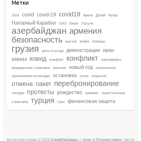
Метки
covid19
covid
covid-19
2024
Арени
Дубай
Катар
Нагорный Карабах
ОАЭ
Оман
Ушгули
азербайджан
армения
безопасность
ваучер
война
границы
грузия
демонстрации
иран
даты отъезда
конфликт
ковид
кавказ
комфорт
коронавирус
новый год
медицинская страховка
насилие
ограничения
остановка
ограничения на поездки
отель
открытие
перебронирование
отмена
пакет
протесты
рождество
поездки
треккинг
туристическая
турция
финансовая защита
страховка
туры
Авторские права © 2026
ЕдемНаКавказ — Блог о Путешествиях
. Автор