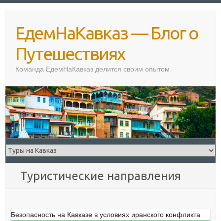
Перейти
к
ЕдемНаКавказ — Блог о
содержимому
Путешествиях
Команда ЕдемНаКавказ делится своим опытом
Туристические направления
Безопасность на Кавказе в условиях иранского конфликта