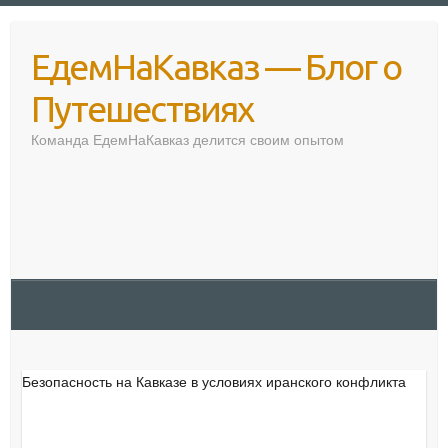
Перейти
к
ЕдемНаКавказ — Блог о
содержимому
Путешествиях
Команда ЕдемНаКавказ делится своим опытом
Безопасность на Кавказе в условиях иранского конфликта