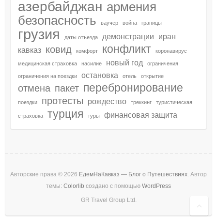
азербайджан
армения
безопасность
ваучер
война
границы
грузия
демонстрации
иран
даты отъезда
конфликт
ковид
кавказ
комфорт
коронавирус
новый год
медицинская страховка
насилие
ограничения
остановка
ограничения на поездки
отель
открытие
перебронирование
отмена
пакет
протесты
рождество
поездки
треккинг
туристическая
турция
финансовая защита
страховка
туры
Авторские права © 2026
ЕдемНаКавказ — Блог о Путешествиях
. Автор
темы:
Colorlib
создано с помощью
WordPress
GR Travel Group Ltd.