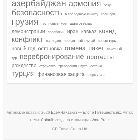
азербайджан
армения
баку
безопасность
в последнюю минуту
гран-при
грузия
групповые туры
даты отъезда
ковид
демонстрации
иран
кавказ
еврейский
конфликт
наследие
несчастный случай
новые туры
отмена
пакет
новый год
остановка
пакетный
перебронирование
протесты
тур
рождество
страховка
требования к путешествию
турция
финансовая защита
формула 1
Авторские права © 2026
ЕдемНаКавказ — Блог о Путешествиях
. Автор
темы:
Colorlib
создано с помощью
WordPress
GR Travel Group Ltd.