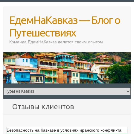
Перейти
к
ЕдемНаКавказ — Блог о
содержимому
Путешествиях
Команда ЕдемНаКавказ делится своим опытом
Отзывы клиентов
Безопасность на Кавказе в условиях иранского конфликта