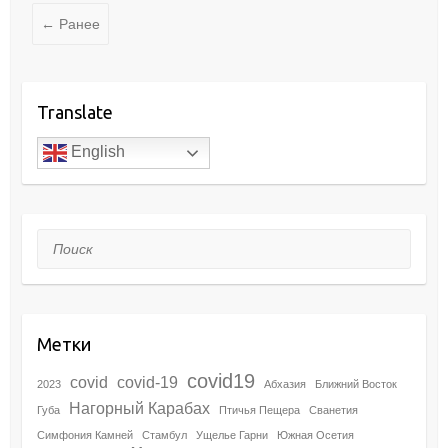
← Ранее
Translate
English
Поиск
Метки
covid19
covid
covid-19
2023
Абхазия
Ближний Восток
Нагорный Карабах
Губа
Птичья Пещера
Сванетия
Симфония Камней
Стамбул
Ущелье Гарни
Южная Осетия