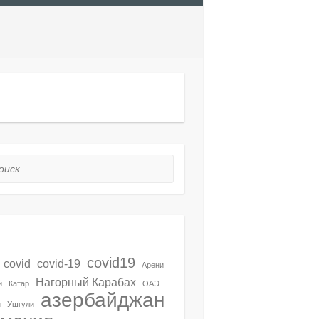
nslate
ск
тки
covid19
covid
covid-19
Арени
Нагорный Карабах
й
Катар
ОАЭ
азербайджан
н
Ушгули