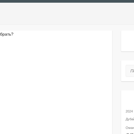
ыбрать?
Tra
Пои
Ме
2024
Дуба
Ома